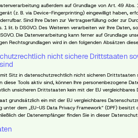
atenverarbeitung außerdem auf Grundlage von Art. 49 Abs. 1 
gerät (z. B. via Device-Fingerprinting) eingewilligt haben, er
iderrufbar. Sind Ihre Daten zur Vertragserfüllung oder zur Du
 1 lit. b DSGVO. Des Weiteren verarbeiten wir Ihre Daten, sofe
c DSGVO. Die Datenverarbeitung kann ferner auf Grundlage unser
ägigen Rechtsgrundlagen wird in den folgenden Absätzen diese
hutzrechtlich nicht sichere Drittstaaten s
 sind
t Sitz in datenschutzrechtlich nicht sicheren Drittstaaten
n diese Tools aktiv sind, können Ihre personenbezogene Dat
tlich unsicheren Drittstaaten kein mit der EU vergleichbare
taat grundsätzlich ein mit der EU vergleichbares Datenschutz
ng unter dem „EU-US Data Privacy Framework“ (DPF) besitzt od
ließlich der Datenempfänger finden Sie in dieser Datenschutz
aten