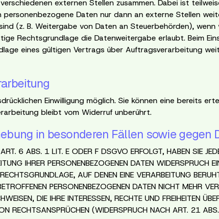
it verschiedenen externen Stellen zusammen. Dabei ist teilwe
en personenbezogene Daten nur dann an externe Stellen weite
t sind (z. B. Weitergabe von Daten an Steuerbehörden), wenn w
ge Rechtsgrundlage die Datenweitergabe erlaubt. Beim Eins
ge eines gültigen Vertrags über Auftragsverarbeitung weite
rarbeitung
ücklichen Einwilligung möglich. Sie können eine bereits ertei
rarbeitung bleibt vom Widerruf unberührt.
ebung in besonderen Fällen sowie gegen D
. 6 ABS. 1 LIT. E ODER F DSGVO ERFOLGT, HABEN SIE JEDE
TUNG IHRER PERSONENBEZOGENEN DATEN WIDERSPRUCH EINZU
E RECHTSGRUNDLAGE, AUF DENEN EINE VERARBEITUNG BERUH
BETROFFENEN PERSONENBEZOGENEN DATEN NICHT MEHR VERAR
WEISEN, DIE IHRE INTERESSEN, RECHTE UND FREIHEITEN ÜB
N RECHTSANSPRÜCHEN (WIDERSPRUCH NACH ART. 21 ABS.